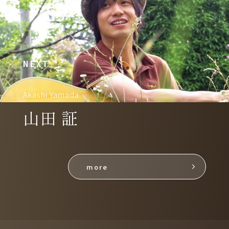
NEXT
Akashi Yamada
山田 証
more