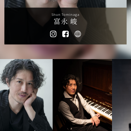
Company
-
CONTACT
Shun Tominaga
富永 峻
-
RECRUIT
-
AUDITION
モデル（国籍、男女、年齢問わず）採用中！お気軽に応募くださ
い。