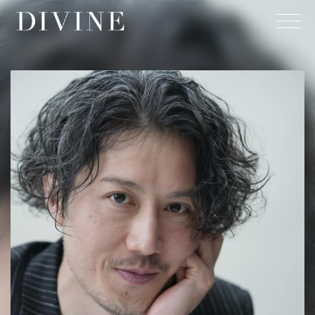
Top
About
News
Member
-
MODEL(WOMEN)
/
MODEL(MEN)
-
ACTOR
/
ACTRESS
-
ARTIST
/
CREATOR
/
CULTURE
/
ATHLETE
Projects
- Under Construction