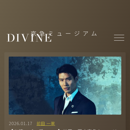
Top
京急ミュージアム
About
News
Member
-
MODEL(WOMEN)
/
MODEL(MEN)
-
ACTOR
/
ACTRESS
-
ARTIST
/
CREATOR
/
CULTURE
/
ATHLETE
Projects
- Under Construction
2026.01.17
前田 一翠