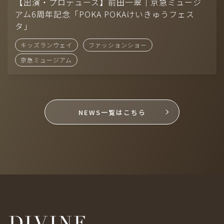
Company
【出演・プロデュース】前田一翠｜京急ミュージ
アム6周年記念「POKA POKAけいきゅうフェス
-
CONTACT
タ」
-
RECRUIT
キッズランウェイ
ファッションショー
-
AUDITION
京急ミュージアム
NEWS一覧はこちら
モデル（国籍、男女、年齢問わず）採用中！お気軽に応募くださ
い。