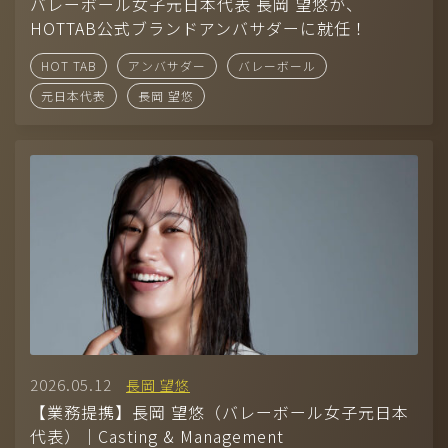
Company
バレーボール女子元日本代表 長岡 望悠が、
HOTTAB公式ブランドアンバサダーに就任！
-
CONTACT
HOT TAB
アンバサダー
バレーボール
-
RECRUIT
元日本代表
長岡 望悠
-
AUDITION
モデル（国籍、男女、年齢問わず）採用中！お気軽に応募くださ
い。
2026.05.12
長岡 望悠
【業務提携】長岡 望悠（バレーボール女子元日本
代表）｜Casting & Management