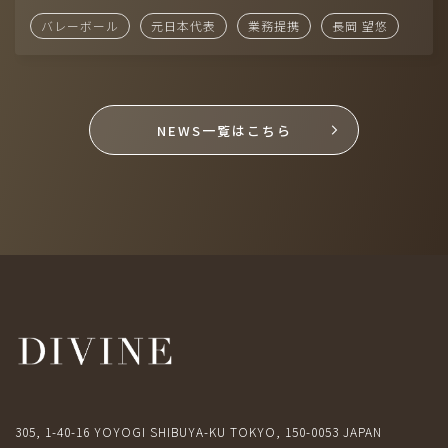
バレーボール
元日本代表
業務提携
長岡 望悠
（準備中）
NEWS一覧はこちら
株式会社ディヴァインは、アメリカ・ロサンゼルスに本社を置く一
流俳優・タレントエージェンシー「SHEER」と業務提携していま
す。
305, 1-40-16 YOYOGI SHIBUYA-KU TOKYO, 150-0053 JAPAN
305, 1-40-16 YOYOGI SHIBUYA-KU TOKYO, 150-0053 JAPAN