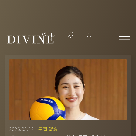
Top
バレーボール
About
News
Member
-
MODEL(WOMEN)
/
MODEL(MEN)
-
ACTOR
/
ACTRESS
-
ARTIST
/
CREATOR
/
CULTURE
/
ATHLETE
Projects
- Under Construction
2026.05.12
長岡 望悠