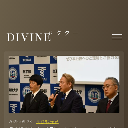
Top
ドクター
About
News
Member
-
MODEL(WOMEN)
/
MODEL(MEN)
-
ACTOR
/
ACTRESS
-
ARTIST
/
CREATOR
/
CULTURE
/
ATHLETE
Projects
- Under Construction
2025.09.23
長谷部 光泉