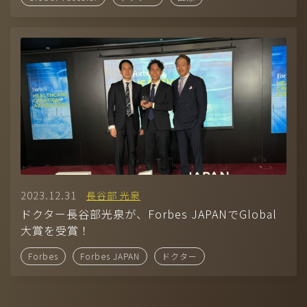
（準備中）
株式会社ディヴァインは、アメリカ・ロサンゼルスに本社を置く一
流俳優・タレントエージェンシー「SHEER」と業務提携していま
2023.12.31
す。
長谷部 光泉
ドクター長谷部光泉が、Forbes JAPANでGlobal
大賞を受賞！
Forbes
Forbes JAPAN
ドクター
305, 1-40-16 YOYOGI SHIBUYA-KU TOKYO, 150-0053 JAPAN