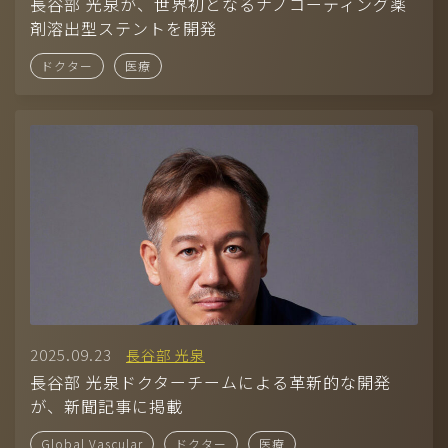
Company
長谷部 光泉が、世界初となるナノコーティング薬
剤溶出型ステントを開発
-
CONTACT
ドクター
医療
-
RECRUIT
-
AUDITION
モデル（国籍、男女、年齢問わず）採用中！お気軽に応募くださ
い。
2025.09.23
長谷部 光泉
長谷部 光泉ドクターチームによる革新的な開発
が、新聞記事に掲載
Global Vascular
ドクター
医療