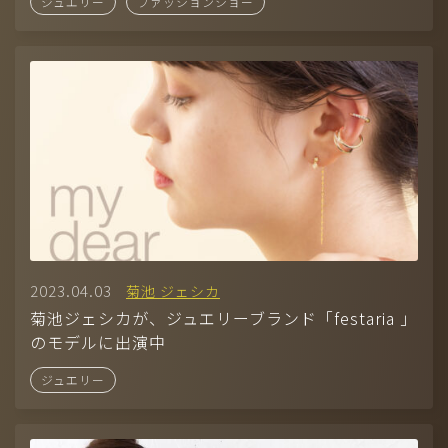
ジュエリー
ファッションショー
（準備中）
株式会社ディヴァインは、アメリカ・ロサンゼルスに本社を置く一
流俳優・タレントエージェンシー「SHEER」と業務提携していま
す。
2023.04.03
菊池 ジェシカ
菊池ジェシカが、ジュエリーブランド「festaria 」
のモデルに出演中
ジュエリー
305, 1-40-16 YOYOGI SHIBUYA-KU TOKYO, 150-0053 JAPAN