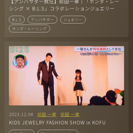
Company
【アンバサダー就任】前田一翠｜「ホンダ・レー
シング × B.L.S」コラボレーションジュエリー
-
CONTACT
B.L.S
アンバサダー
ジュエリー
-
RECRUIT
ホンダ・レーシング
-
AUDITION
モデル（国籍、男女、年齢問わず）採用中！お気軽に応募くださ
い。
2023.12.04
前田 一翠
前田 一翠
KIDS JEWELRY FASHION SHOW in KOFU