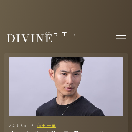
Top
ジュエリー
About
News
Member
-
MODEL(WOMEN)
/
MODEL(MEN)
-
ACTOR
/
ACTRESS
-
ARTIST
/
CREATOR
/
CULTURE
/
ATHLETE
Projects
- Under Construction
2026.06.19
前田 一翠