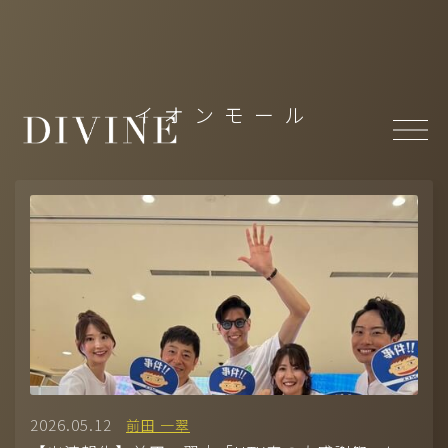
Top
イオンモール
About
News
Member
-
MODEL(WOMEN)
/
MODEL(MEN)
-
ACTOR
/
ACTRESS
-
ARTIST
/
CREATOR
/
CULTURE
/
ATHLETE
Projects
- Under Construction
2026.05.12
前田 一翠