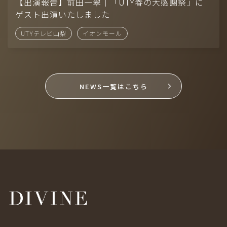
Company
【出演報告】前田一翠｜「UTY春の大感謝祭」に
ゲスト出演いたしました
-
CONTACT
UTYテレビ山梨
イオンモール
-
RECRUIT
-
AUDITION
NEWS一覧はこちら
モデル（国籍、男女、年齢問わず）採用中！お気軽に応募くださ
い。