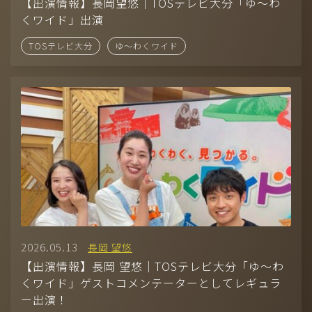
Company
【出演情報】長岡望悠｜TOSテレビ大分「ゆ〜わ
くワイド」出演
-
CONTACT
TOSテレビ大分
ゆ〜わくワイド
-
RECRUIT
-
AUDITION
モデル（国籍、男女、年齢問わず）採用中！お気軽に応募くださ
い。
2026.05.13
長岡 望悠
【出演情報】長岡 望悠｜TOSテレビ大分「ゆ〜わ
くワイド」ゲストコメンテーターとしてレギュラ
ー出演！