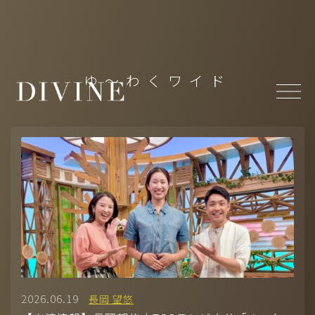
Top
ゆ〜わくワイド
About
News
Member
-
MODEL(WOMEN)
/
MODEL(MEN)
-
ACTOR
/
ACTRESS
-
ARTIST
/
CREATOR
/
CULTURE
/
ATHLETE
Projects
- Under Construction
2026.06.19
長岡 望悠