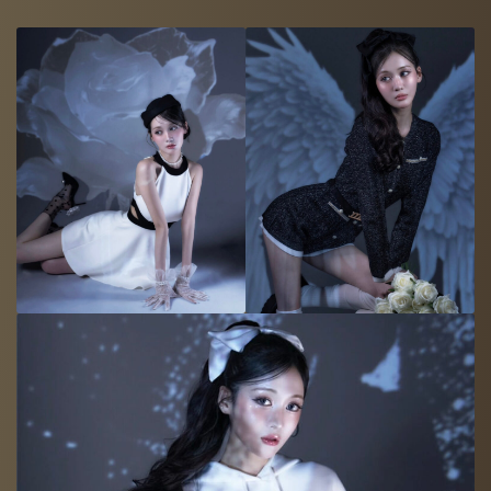
Company
-
CONTACT
-
RECRUIT
-
AUDITION
モデル（国籍、男女、年齢問わず）採用中！お気軽に応募くださ
い。