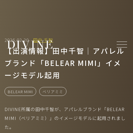
Top
2026.02.20
田中 千智
About
【出演情報】田中千智｜アパレル
News
ブランド「BELEAR MIMI」イメ
Member
ージモデル起用
-
MODEL(WOMEN)
/
MODEL(MEN)
-
ACTOR
/
ACTRESS
BELEAR MIMI
ベリアミミ
-
ARTIST
/
CREATOR
/
CULTURE
/
ATHLETE
Projects
DIVINE所属の田中千智が、アパレルブランド「BELEAR
MIMI（ベリアミミ）」のイメージモデルに起用されまし
- Under Construction
た。