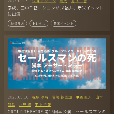
2025.09.19
ジョン シヨン
泰成
田中 千智
泰成、田中千智、シヨンがJA福井、新米イベント
に出演
JA福井県
トレタス
新米イベント
2025.05.10
梶原 涼晴
岩崎 紗也加
甲斐 直人
山本
龍兵
北見 翔
田中 千智
GROUP THEATRE 第15回本公演「セールスマンの