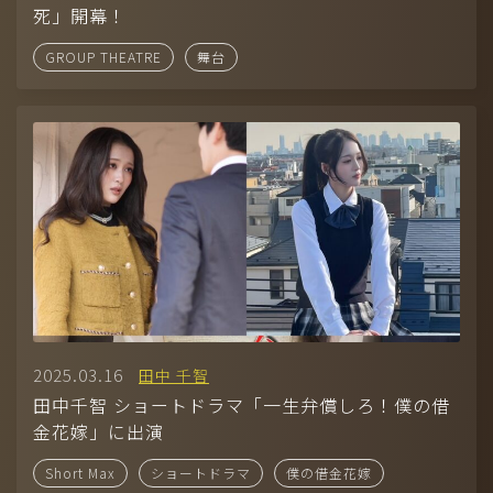
死」開幕！
GROUP THEATRE
舞台
2025.03.16
田中 千智
田中千智 ショートドラマ「一生弁償しろ！僕の借
金花嫁」に出演
Short Max
ショートドラマ
僕の借金花嫁