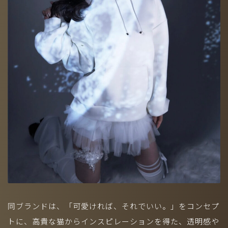
（準備中）
株式会社ディヴァインは、アメリカ・ロサンゼルスに本社を置く一
流俳優・タレントエージェンシー「SHEER」と業務提携していま
す。
同ブランドは、「可愛ければ、それでいい。」をコンセプ
305, 1-40-16 YOYOGI SHIBUYA-KU TOKYO, 150-0053 JAPAN
トに、高貴な猫からインスピレーションを得た、透明感や