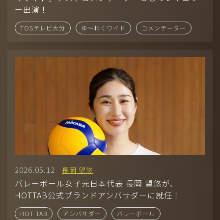
ー出演！
TOSテレビ大分
ゆ〜わくワイド
コメンテーター
2026.05.12
長岡 望悠
バレーボール女子元日本代表 長岡 望悠が、
HOTTAB公式ブランドアンバサダーに就任！
HOT TAB
アンバサダー
バレーボール