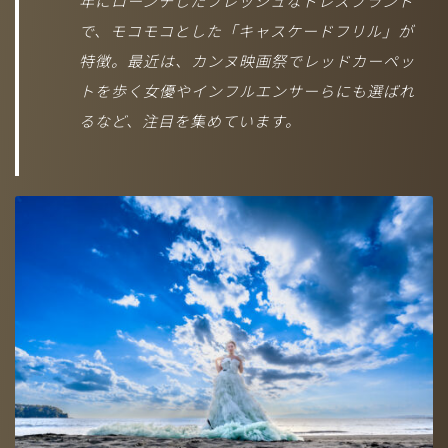
年にローンチしたフレッシュなドレスブランド
で、モコモコとした「キャスケードフリル」が
（準備中）
特徴。最近は、カンヌ映画祭でレッドカーペッ
トを歩く女優やインフルエンサーらにも選ばれ
るなど、注目を集めています。
株式会社ディヴァインは、アメリカ・ロサンゼルスに本社を置く一
流俳優・タレントエージェンシー「SHEER」と業務提携していま
す。
305, 1-40-16 YOYOGI SHIBUYA-KU TOKYO, 150-0053 JAPAN