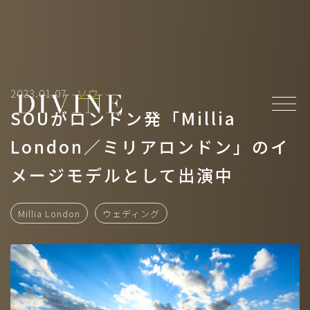
Top
2023.01.07
ソウ
About
SOUがロンドン発「Millia
News
London／ミリアロンドン」のイ
Member
メージモデルとして出演中
-
MODEL(WOMEN)
/
MODEL(MEN)
-
ACTOR
/
ACTRESS
Millia London
ウェディング
-
ARTIST
/
CREATOR
/
CULTURE
/
ATHLETE
Projects
- Under Construction