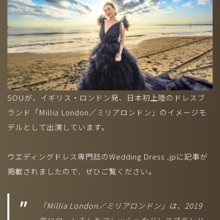
Company
-
CONTACT
-
RECRUIT
-
AUDITION
SOUが、イギリス・ロンドン発、日本初上陸のドレスブ
ランド「Millia London／ミリアロンドン」のイメージモ
デルとして出演しています。
モデル（国籍、男女、年齢問わず）採用中！お気軽に応募くださ
い。
ウエディングドレス専門誌のWedding Dress .jpに記事が
掲載されましたので、ぜひご覧ください。
「Millia London／ミリアロンドン」は、2019