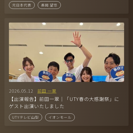
元日本代表
長岡 望悠
2026.05.12
前田 一翠
【出演報告】前田一翠｜「UTY春の大感謝祭」に
ゲスト出演いたしました
UTYテレビ山梨
イオンモール